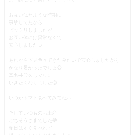
お互い似たような時期に
事故してたから
ビックリしましたが
お互い体には異常なくて
安心しました☺
あれから下見色々できたみたいで安心しましたがり
かなり暑かったでしょ😅
真名井♡久しぶりに
いきたくなりました😍
いつかトマト食べてみてね♡
そしていつものお土産
ごちそうさまでした😄
昨日はすぐ食べれず