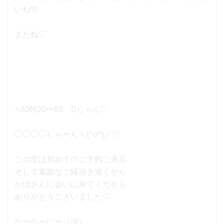
いね🩵
またね♡
⭐️20時20〜80 Sしゃん♡
◯◯◯◯しゃーん＼(^o^)／♡
この度は初めてのご予約ご来店
そして素敵なご縁頂き遠くから
かほさんに会いに来てくださり
ありがとうございました♡
なーのーにー（泣）