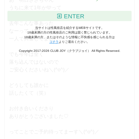
うちに来て1年か🩵って
考えてたらまさかの
ENTER
去年こんな事あった
当サイトは性風俗店を紹介するWEBサイトです。
なーって（笑）
18歳未満の方の性風俗店のご利用は固く禁じられています。
18歳未満の方、またはそのような情報に不快感を感じられる方は
一人で興奮してました
コチラ
よりご退出ください。
Copyright 2017-2026 CLUB JOY（クラブジョイ） All Rights Reserved.
でも今年は全く
落ち込んではないので
ご安心くださいね＼(^o^)／
どうしても誰かに
話したくて（笑）
お付き合いくださり
ありがとうございました♡
ってことでご予約待ってまーす＼(^o^)／