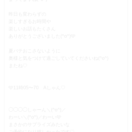
昨日も変わらずの
楽しすぎるお時間や
楽しいお話もたくさん
ありがとうございました(^o^)🩵
夏バテおこさないように
奥様と気をつけて過ごしていてくださいね(^o^)
またね♡
🩵11時05〜70 Aしゃん♡
◯◯◯◯しゃーん＼(^o^)／
わーい＼(^o^)／わーい🩵
まさかのサプライズみたいな
ご予約になり嬉しかったです♡