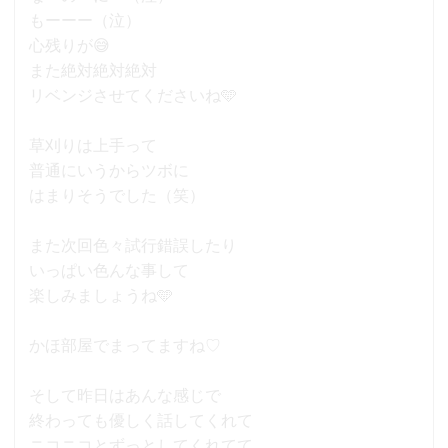
もーーー（泣）
心残りが😅
また絶対絶対絶対
リベンジさせてくださいね🩵
草刈りは上手って
普通にいうからツボに
はまりそうでした（笑）
また次回色々試行錯誤したり
いっぱい色んな事して
楽しみましょうね🩵
かほ部屋でまってますね♡
そして昨日はあんな感じで
終わっても優しく話してくれて
ニコニコとずっとしてくれてて