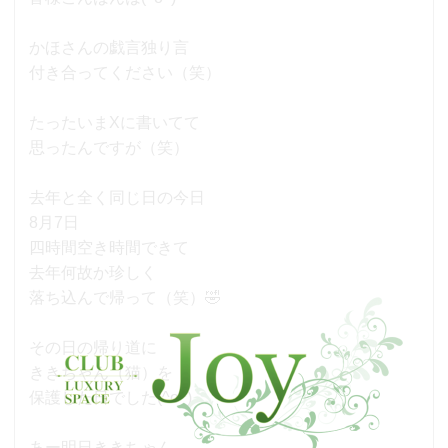
かほさんの戯言独り言
付き合ってください（笑）
たったいまXに書いてて
思ったんですが（笑）
去年と全く同じ日の今日
8月7日
四時間空き時間できて
去年何故か珍しく
落ち込んで帰って（笑）🤣
その日の帰り道に
ききちゃん（猫）を
保護した日でした(^o^)
あー明日ききちゃん