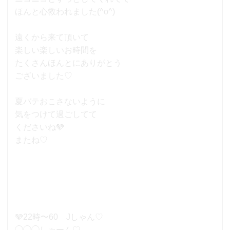
ほんと心救われました(^o^)
遠くから来て頂いて
楽しい楽しいお時間を
たくさんほんとにありがとう
ございました♡
夏バテおこさないように
気をつけて過ごしてて
くださいね🩵
またね♡
🩵22時〜60 Jしゃん♡
◯◯◯しゃーん♡