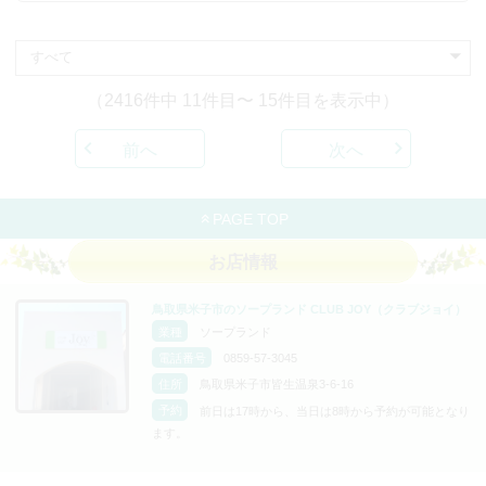
（2416件中 11件目〜 15件目を表示中）
前へ
次へ
PAGE TOP
お店情報
鳥取県米子市のソープランド CLUB JOY（クラブジョイ）
業種
ソープランド
電話番号
0859-57-3045
住所
鳥取県米子市皆生温泉3-6-16
予約
前日は17時から、当日は8時から予約が可能となり
ます。