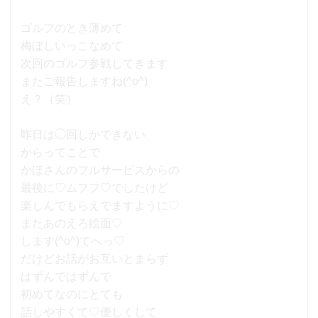
ゴルフのとき薄めて
梅ぼしいっこなめて
次回のゴルフ参戦してきます
またご報告しますね(^o^)
え？（笑）
昨日は◯回しかできない
からってことで
かほさんのフルサービスからの
最後に♡ムフフ♡でしたけど
楽しんでもらえでますように♡
またあのえろ絵面♡
します(^o^)てへっ♡
だけどお話がお互いとまらず
はずんではずんで
初めてなのにとても
話しやすくて♡優しくして