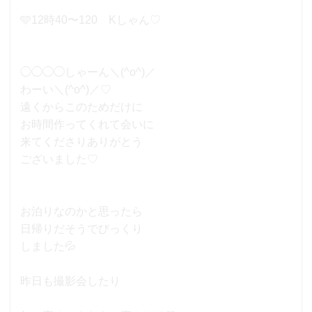
🩵12時40〜120 Kしゃん♡
◯◯◯◯しゃーん＼(^o^)／
わーい＼(^o^)／♡
遠くからこのためだけに
お時間作ってくれて会いに
来てくださりありがとう
ございました♡
お泊りなのかと思ったら
日帰りだそうでびっくり
しました💦
昨日も撮影会したり