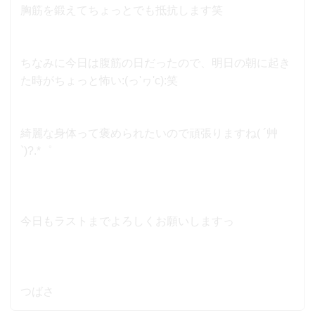
胸筋を鍛えてちょっとでも抵抗します笑
ちなみに今日は腹筋の日だったので、明日の朝に起き
た時がちょっと怖い:(っ'ヮ'c):笑
綺麗な身体って褒められたいので頑張りますね( ´艸
`)?.*゜
今日もラストまでよろしくお願いしますっ
つばさ