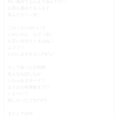
匂い褒めてもらえて喜んだり♡
お尻も褒めてもらえて
喜んだり♡（笑）
このぐらいがいいで
いやいやに、なり（笑）
お互い次合うときはね♡
ムフフ♡
たのしみですな＼(^o^)／
そして余ったお時間
色んなお話しなが
いちゃあまモード♡
まさかの初体験まで♡
いえーい♡
嬉しかったです(^o^)
またしてね🩵