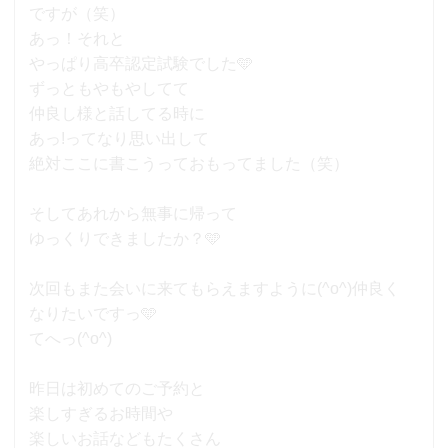
ですが（笑）
あっ！それと
やっぱり高卒認定試験でした🩵
ずっともやもやしてて
仲良し様と話してる時に
あっ!ってなり思い出して
絶対ここに書こうっておもってました（笑）
そしてあれから無事に帰って
ゆっくりできましたか？🩵
次回もまた会いに来てもらえますように(^o^)仲良く
なりたいですっ🩵
てへっ(^o^)
昨日は初めてのご予約と
楽しすぎるお時間や
楽しいお話などもたくさん