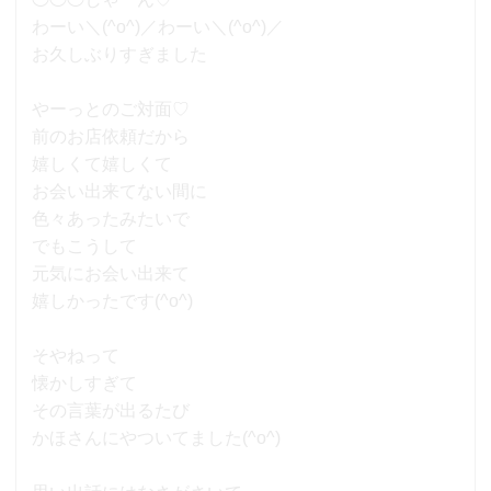
わーい＼(^o^)／わーい＼(^o^)／
お久しぶりすぎました
やーっとのご対面♡
前のお店依頼だから
嬉しくて嬉しくて
お会い出来てない間に
色々あったみたいで
でもこうして
元気にお会い出来て
嬉しかったです(^o^)
そやねって
懐かしすぎて
その言葉が出るたび
かほさんにやついてました(^o^)