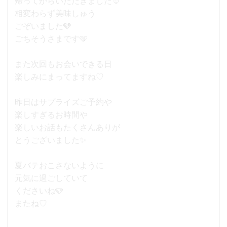
帰ってからいただきました☺
相変わらず美味しゅう
ごぞいました🩵
ごちそうさまです🩵
また次回もお会いできる日
楽しみにまってますね♡
昨日はサプライズご予約や
楽しすぎるお時間や
楽しいお話もたくさんありが
とうございました✨
夏バテおこさないように
元気に過ごしていて
くださいね🩵
またね♡