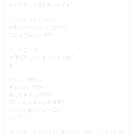
くれてすごく楽しかったです♡
またあえますように♡
仲良くなれたらいいな(^o^)
二番目でも♡|дﾟ)ﾁﾗｯ
ということで
次回も楽しみにまってますね♡
え？
ほんとに昨日は
初めてのご予約と
楽しすぎるお時間や
楽しいあまあまなお時間も
たくさんありがとうござい
ました♡
夏バテおこさないように気をつけて過ごしててくださ