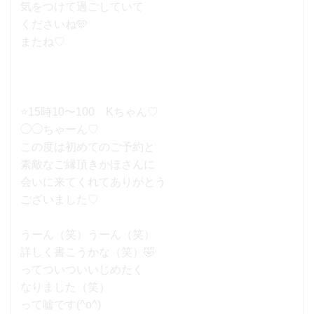
気をつけて過ごしていて
くださいね🩵
またね♡
⭐️15時10〜100 Kちゃん♡
◯◯ちゃーん♡
この度は初めてのご予約と
素敵なご縁頂きかほさんに
会いに来てくれてありがとう
ございました♡
うーん（笑）うーん（笑）
詳しく書こうかな（笑）🤣
ってついついいじめたく
なりました（笑）
って嘘です(^o^)