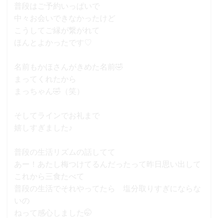
普段はご予約いっぱいで
中々お会いできなかったけど
こうしてご縁が繋がれて
ほんとよかったです♡
名前もかほさんがきめた名前🤣
まってくれたから
まっちゃん🤣（笑）
そしてラインでお礼まで
嬉しすぎました♪
普段の生活リズムの話してて
あー！あたし梅つけてるんだったって昨日思い出して
これから三食たべて
普段の生活でそれやってたら 塩分取りすぎにならな
いの
ねって感心しました🤭